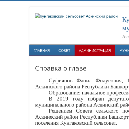
Ку
му
Аск
ГЛАВНАЯ
СОВЕТ
АДМИНИСТРАЦИЯ
МУН
Справка о главе
Суфиянов Фанил Филусович, 1
Аскинского района Республики Башкорт
Образование: начальное професс
В 2019 году избран депутатом
муниципального района Аскинский рай
Решением Совета сельского по
Аскинеский район Республики Башкорто
поселения Кунгаковский сельсовет.