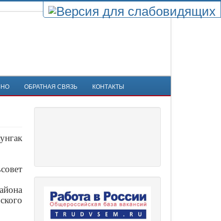
ЬНО
ОБРАТНАЯ СВЯЗЬ
КОНТАКТЫ
унгак
совет
айона
ьского