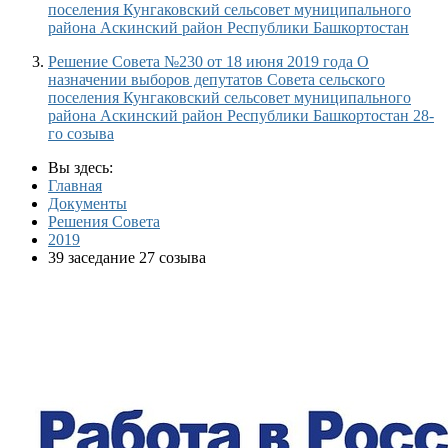
поселения Кунгаковский сельсовет муниципального
района Аскинский район Республики Башкортостан
Решение Совета №230 от 18 июня 2019 года О
назначении выборов депутатов Совета сельского
поселения Кунгаковский сельсовет муниципального
района Аскинский район Республики Башкортостан 28-
го созыва
Вы здесь:
Главная
Документы
Решения Совета
2019
39 заседание 27 созыва