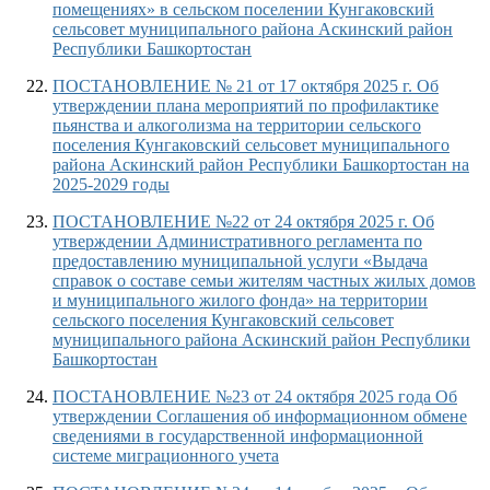
помещениях» в сельском поселении Кунгаковский
сельсовет муниципального района Аскинский район
Республики Башкортостан
ПОСТАНОВЛЕНИЕ № 21 от 17 октября 2025 г. Об
утверждении плана мероприятий по профилактике
пьянства и алкоголизма на территории сельского
поселения Кунгаковский сельсовет муниципального
района Аскинский район Республики Башкортостан на
2025-2029 годы
ПОСТАНОВЛЕНИЕ №22 от 24 октября 2025 г. Об
утверждении Административного регламента по
предоставлению муниципальной услуги «Выдача
справок о составе семьи жителям частных жилых домов
и муниципального жилого фонда» на территории
сельского поселения Кунгаковский сельсовет
муниципального района Аскинский район Республики
Башкортостан
ПОСТАНОВЛЕНИЕ №23 от 24 октября 2025 года Об
утверждении Соглашения об информационном обмене
сведениями в государственной информационной
системе миграционного учета