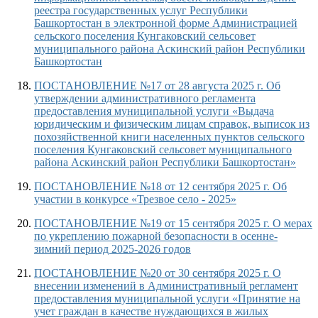
реестра государственных услуг Республики
Башкортостан в электронной форме Администрацией
сельского поселения Кунгаковский сельсовет
муниципального района Аскинский район Республики
Башкортостан
ПОСТАНОВЛЕНИЕ №17 от 28 августа 2025 г. Об
утверждении административного регламента
предоставления муниципальной услуги «Выдача
юридическим и физическим лицам справок, выписок из
похозяйственной книги населенных пунктов сельского
поселения Кунгаковский сельсовет муниципального
района Аскинский район Республики Башкортостан»
ПОСТАНОВЛЕНИЕ №18 от 12 сентября 2025 г. Об
участии в конкурсе «Трезвое село - 2025»
ПОСТАНОВЛЕНИЕ №19 от 15 сентября 2025 г. О мерах
по укреплению пожарной безопасности в осенне-
зимний период 2025-2026 годов
ПОСТАНОВЛЕНИЕ №20 от 30 сентября 2025 г. О
внесении изменений в Административный регламент
предоставления муниципальной услуги «Принятие на
учет граждан в качестве нуждающихся в жилых