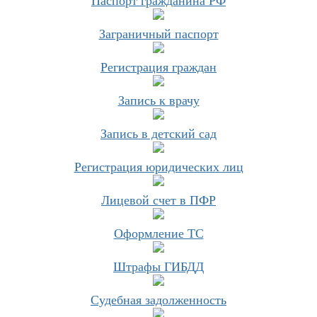
Паспорт гражданина РФ
Заграничный паспорт
Регистрация граждан
Запись к врачу
Запись в детский сад
Регистрация юридических лиц
Лицевой счет в ПФР
Оформление ТС
Штрафы ГИБДД
Судебная задолженность