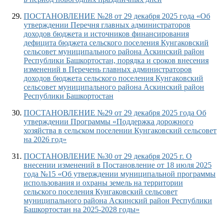
ПОСТАНОВЛЕНИЕ №28 от 29 декабря 2025 года «Об
утверждении Перечня главных администраторов
доходов бюджета и источников финансирования
дефицита бюджета сельского поселения Кунгаковский
сельсовет муниципального района Аскинский район
Республики Башкортостан, порядка и сроков внесения
изменений в Перечень главных администраторов
доходов бюджета сельского поселения Кунгаковский
сельсовет муниципального района Аскинский район
Республики Башкортостан
ПОСТАНОВЛЕНИЕ №29 от 29 декабря 2025 года Об
утверждении Программы «Поддержка дорожного
хозяйства в сельском поселении Кунгаковский сельсовет
на 2026 год»
ПОСТАНОВЛЕНИЕ №30 от 29 декабря 2025 г. О
внесении изменений в Постановление от 18 июля 2025
года №15 «Об утверждении муниципальной программы
использования и охраны земель на территории
сельского поселения Кунгаковский сельсовет
муниципального района Аскинский район Республики
Башкортостан на 2025-2028 годы»