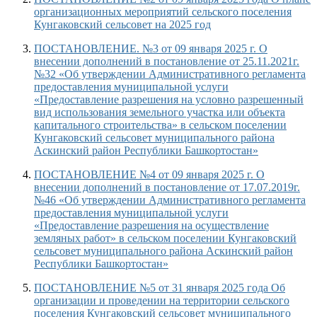
организационных мероприятий сельского поселения
Кунгаковский сельсовет на 2025 год
ПОСТАНОВЛЕНИЕ. №3 от 09 января 2025 г. О
внесении дополнений в постановление от 25.11.2021г.
№32 «Об утверждении Административного регламента
предоставления муниципальной услуги
«Предоставление разрешения на условно разрешенный
вид использования земельного участка или объекта
капитального строительства» в сельском поселении
Кунгаковский сельсовет муниципального района
Аскинский район Республики Башкортостан»
ПОСТАНОВЛЕНИЕ №4 от 09 января 2025 г. О
внесении дополнений в постановление от 17.07.2019г.
№46 «Об утверждении Административного регламента
предоставления муниципальной услуги
«Предоставление разрешения на осуществление
земляных работ» в сельском поселении Кунгаковский
сельсовет муниципального района Аскинский район
Республики Башкортостан»
ПОСТАНОВЛЕНИЕ №5 от 31 января 2025 года Об
организации и проведении на территории сельского
поселения Кунгаковский сельсовет муниципального