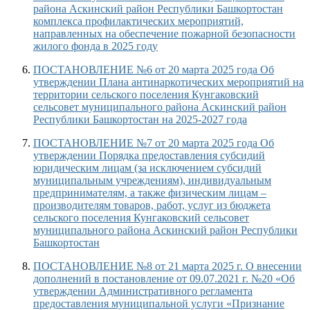
района Аскинский район Республики Башкортостан
комплекса профилактических мероприятий,
направленных на обеспечение пожарной безопасности
жилого фонда в 2025 году
ПОСТАНОВЛЕНИЕ №6 от 20 марта 2025 года Об
утверждении Плана антинаркотических мероприятий на
территории сельского поселения Кунгаковский
сельсовет муниципального района Аскинский район
Республики Башкортостан на 2025-2027 года
ПОСТАНОВЛЕНИЕ №7 от 20 марта 2025 года Об
утверждении Порядка предоставления субсидий
юридическим лицам (за исключением субсидий
муниципальным учреждениям), индивидуальным
предпринимателям, а также физическим лицам –
производителям товаров, работ, услуг из бюджета
сельского поселения Кунгаковский сельсовет
муниципального района Аскинский район Республики
Башкортостан
ПОСТАНОВЛЕНИЕ №8 от 21 марта 2025 г. О внесении
дополнений в постановление от 09.07.2021 г. №20 «Об
утверждении Административного регламента
предоставления муниципальной услуги «Признание