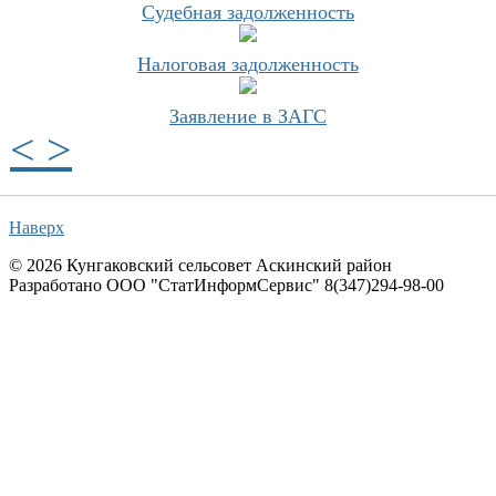
Судебная задолженность
Налоговая задолженность
Заявление в ЗАГС
<
>
Наверх
© 2026 Кунгаковский сельсовет Аскинский район
Разработано ООО "СтатИнформСервис" 8(347)294-98-00