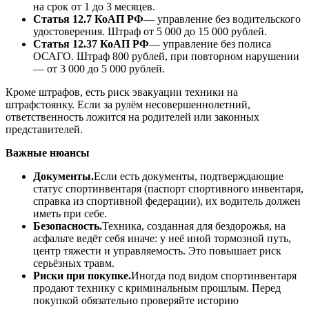
на срок от 1 до 3 месяцев.
Статья 12.7 КоАП РФ
— управление без водительского
удостоверения. Штраф от 5 000 до 15 000 рублей.
Статья 12.37 КоАП РФ
— управление без полиса
ОСАГО. Штраф 800 рублей, при повторном нарушении
— от 3 000 до 5 000 рублей.
Кроме штрафов, есть риск эвакуации техники на
штрафстоянку. Если за рулём несовершеннолетний,
ответственность ложится на родителей или законных
представителей.
Важные нюансы
Документы.
Если есть документы, подтверждающие
статус спортинвентаря (паспорт спортивного инвентаря,
справка из спортивной федерации), их водитель должен
иметь при себе.
Безопасность.
Техника, созданная для бездорожья, на
асфальте ведёт себя иначе: у неё иной тормозной путь,
центр тяжести и управляемость. Это повышает риск
серьёзных травм.
Риски при покупке.
Иногда под видом спортинвентаря
продают технику с криминальным прошлым. Перед
покупкой обязательно проверяйте историю