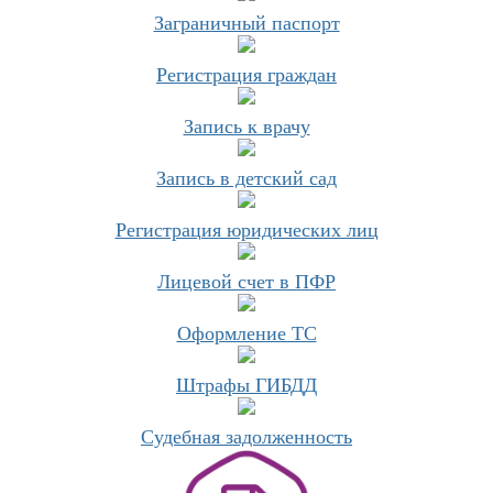
Заграничный паспорт
Регистрация граждан
Запись к врачу
Запись в детский сад
Регистрация юридических лиц
Лицевой счет в ПФР
Оформление ТС
Штрафы ГИБДД
Судебная задолженность