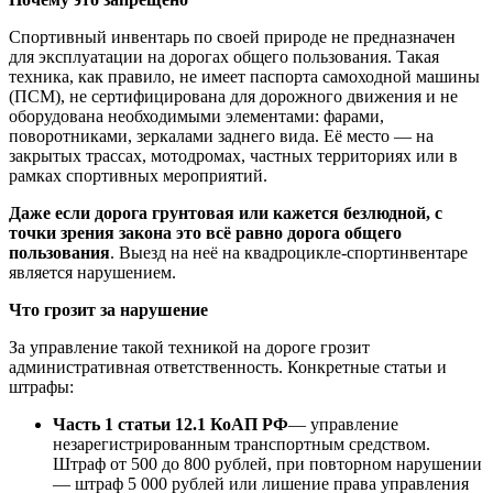
Спортивный инвентарь по своей природе не предназначен
для эксплуатации на дорогах общего пользования. Такая
техника, как правило, не имеет паспорта самоходной машины
(ПСМ), не сертифицирована для дорожного движения и не
оборудована необходимыми элементами: фарами,
поворотниками, зеркалами заднего вида. Её место — на
закрытых трассах, мотодромах, частных территориях или в
рамках спортивных мероприятий.
Даже если дорога грунтовая или кажется безлюдной, с
точки зрения закона это всё равно дорога общего
пользования
. Выезд на неё на квадроцикле-спортинвентаре
является нарушением.
Что грозит за нарушение
За управление такой техникой на дороге грозит
административная ответственность. Конкретные статьи и
штрафы:
Часть 1 статьи 12.1 КоАП РФ
— управление
незарегистрированным транспортным средством.
Штраф от 500 до 800 рублей, при повторном нарушении
— штраф 5 000 рублей или лишение права управления