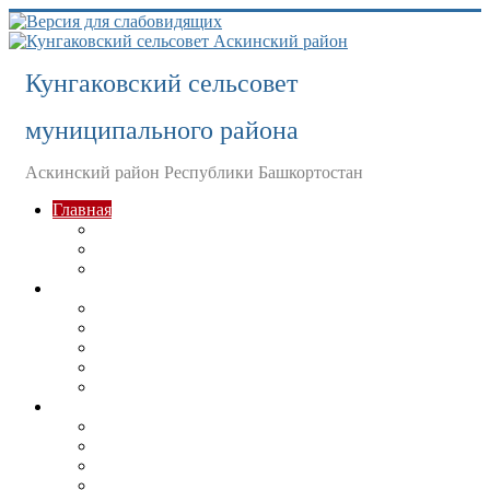
Кунгаковский сельсовет
муниципального района
Аскинский район Республики Башкортостан
Главная
История
Население
Организации
Совет
Депутаты
Отчёты за год
План работы Совета
Регламент совета
Сведения о доходах депутатов Совета
Администрация
Сотрудники сельского поселения и часы приема
Справка о главе
План работы администрации
Отчёты главы