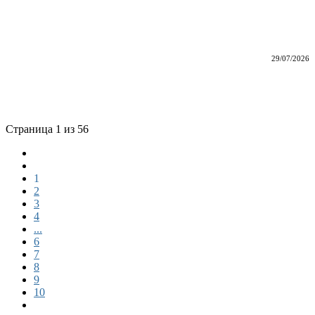
29/07/2026
Страница 1 из 56
1
2
3
4
...
6
7
8
9
10